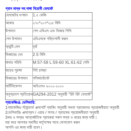
গ্যাস মাস্ক সহ দাঙ্গা বিরোধী হেলমেট
হেলমেটের গুণমান
1.৫ কেজি
আকার
২৭০*২০৭*২১৫ মিমি
উপাদান
শেল এবিএস এবং ভিজার পিসি
শেল উপাদান
এবিএসকে শক্তিশালী করুন
অ্যান্টি-মেগ
হ্যাঁ
ভিজারের বেধ
2.5 মিমি
মাথার পরিধি
M:57-58 L:59-60 XL:61-62 সেমি
ঘাড়ের সুরক্ষা
পিই চামড়া
ভিজারের উপাদান
পলিকার্বোনেট
সার্টিফিকেশন
আইএসও ৯০০১-২০০০
অনুপ্রবেশ প্রতিরোধ
GA294-2012 অনুযায়ী "রিট রিট হেলমেট"
প্যাকেজিং& ডেলিভারি:
1প্যাকেজিংঃ স্ট্যান্ডার্ড এক্সপোর্ট প্যাকিং অনুযায়ী অথবা গ্রাহকদের প্রয়োজনীয়তা অনুযায়ী
2ডেলিভারিঃ এক্সপ্রেস / এয়ার / সাগর / গ্রাহকের প্রয়োজনীয়তা অনুযায়ী
3কর ও শুল্কঃ আন্তর্জাতিক গ্রাহকরা সকল শুল্ক ও করের জন্য দায়ী।
দয়া করে আপনার স্থানীয় কর্তৃপক্ষের সাথে যোগাযোগ করুন
আপনি এর জন্য দায়ী হবেন।