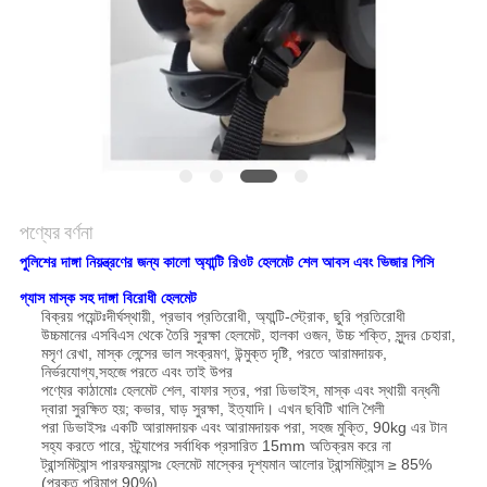
POLICY
পণ্যের বর্ণনা
পুলিশের দাঙ্গা নিয়ন্ত্রণের জন্য কালো অ্যান্টি রিওট হেলমেট শেল আবস এবং ভিজার পিসি
গ্যাস মাস্ক সহ দাঙ্গা বিরোধী হেলমেট
বিক্রয় পয়েন্টঃদীর্ঘস্থায়ী, প্রভাব প্রতিরোধী, অ্যান্টি-স্ট্রোক, ছুরি প্রতিরোধী
উচ্চমানের এসবিএস থেকে তৈরি সুরক্ষা হেলমেট, হালকা ওজন, উচ্চ শক্তি, সুন্দর চেহারা,
মসৃণ রেখা, মাস্ক লেন্সের ভাল সংক্রমণ, উন্মুক্ত দৃষ্টি, পরতে আরামদায়ক,
নির্ভরযোগ্য,সহজে পরতে এবং তাই উপর
পণ্যের কাঠামোঃ হেলমেট শেল, বাফার স্তর, পরা ডিভাইস, মাস্ক এবং স্থায়ী বন্ধনী
দ্বারা সুরক্ষিত হয়; কভার, ঘাড় সুরক্ষা, ইত্যাদি। এখন ছবিটি খালি শৈলী
পরা ডিভাইসঃ একটি আরামদায়ক এবং আরামদায়ক পরা, সহজ মুক্তি, 90kg এর টান
সহ্য করতে পারে, স্ট্র্যাপের সর্বাধিক প্রসারিত 15mm অতিক্রম করে না
ট্রান্সমিট্যান্স পারফরম্যান্সঃ হেলমেট মাস্কের দৃশ্যমান আলোর ট্রান্সমিট্যান্স ≥ 85%
(প্রকৃত পরিমাপ 90%)