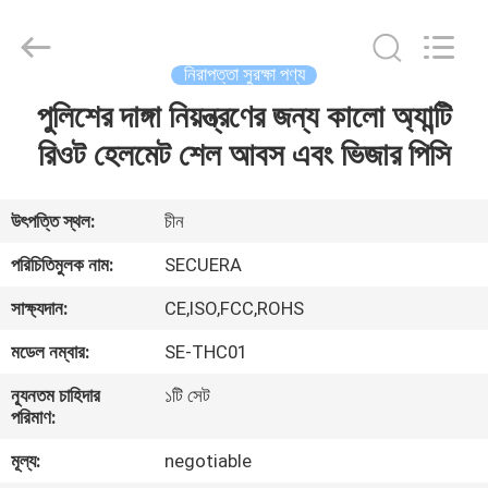
TECHNOLOGY
CO.,LTD.
All
Rights
Reserved.
নিরাপত্তা সুরক্ষা পণ্য
Developed
by
পুলিশের দাঙ্গা নিয়ন্ত্রণের জন্য কালো অ্যান্টি
বাড়ি
ECER
রিওট হেলমেট শেল আবস এবং ভিজার পিসি
পণ্য
উৎপত্তি স্থল:
চীন
আমাদের
পরিচিতিমুলক নাম:
SECUERA
সম্পর্কে
সাক্ষ্যদান:
CE,ISO,FCC,ROHS
মডেল নম্বার:
SE-THC01
কারখানা
ন্যূনতম চাহিদার
১টি সেট
ভ্রমণ
পরিমাণ:
মূল্য:
negotiable
মান