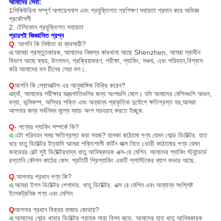
আমাদের সেবা:
1সিকিউরিনা সম্পূর্ণ অপারেশনাল এবং প্রযুক্তিগত প্রশিক্ষণ সহায়তা প্রদান করে
অভিজ্ঞ
প্রকৌশলী
2. টেলিফোন প্রযুক্তিগত সহায়তা
প্রায়শই জিজ্ঞাসিত প্রশ্ন
Q
: আপনি কি নির্মাতা বা ব্যবসায়ী?
এ
:আমরা প্রস্তুতকারক, আমাদের নিজস্ব কারখানা আছে Shenzhen, আমরা স্বাধীন
বিভাগ আছে ক্রয়, উৎপাদন, প্রক্রিয়াকরণ, পরীক্ষা, প্যাকিং, সঞ্চয়, এবং পরিবহন,বিশ্বাস
করি আমাদের দল চীনের সেরা দল।.
Q
আপনি কি প্রোডাক্টস এর আনুষাঙ্গিক বিক্রি করেন?
এ
হ্যাঁ, আমাদের পরীক্ষার যন্ত্রপাতিগুলির জন্য অংশগুলি মেলে। যদি আমাদের মেশিনগুলি আগুন,
বন্যা, ভূমিকম্প, অস্থির শক্তি এবং অন্যান্য প্রাকৃতিক দুর্যোগে ক্ষতিগ্রস্ত হয়,আমরা
আপনার জন্য সর্বনিম্ন মূল্যে ম্যাচ অংশ সরবরাহ করতে ইচ্ছুক.
Q
- পণ্যের প্যাকিং সম্পর্কে কি?
এ
:এটা পরিবহন সময় ক্ষতিগ্রস্ত করা সহজ? হালকা কাঠামো পণ্য যেমন গোল্ড ডিটেক্টর. হাত
ধরে ধাতু ডিটেক্টর ইত্যাদি আমরা শক্তিশালী কার্টন বাক্স নিতে।ভারী কাঠামোর পণ্য যেমন
কনভেয়র বেল্ট সুই ডিটেক্টরখাদ্য ধাতু আবিষ্কারক এক্স-রে মেশিন. আমাদের প্যাকিং স্ট্যান্ডার্ড
রপ্তানি কৌশল কাঠের কেস. প্রতিটি প্রিপ্যাকিং একটি প্লাস্টিকের ব্যাগ কভার আছে.
Q
.
আপনার প্রধান পণ্য কি?
এ
:আমরা ইগল ডিটেক্টর পেশাদার. ধাতু ডিটেক্টর. এক্স রে মেশিন এবং অন্যান্য সংশ্লিষ্ট
ইলেকট্রনিক পণ্য এবং মেশিন
Q
আপনার প্রধান বিক্রয় বাজার কোথায়?
এ
:আমাদের গোল্ড খাবার ডিটেক্টর গ্রাহক সারা বিশ্ব জুড়ে. আমাদের হাত ধাতু আবিষ্কারক