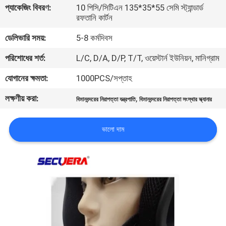
প্যাকেজিং বিবরণ:
10 পিসি/সিটিএন 135*35*55 সেমি স্ট্যান্ডার্ড
নিয়ন্ত্রণ
রফতানি কার্টন
ডেলিভারি সময়:
5-8 কর্মদিবস
যোগাযোগ
পরিশোধের শর্ত:
L/C, D/A, D/P, T/T, ওয়েস্টার্ন ইউনিয়ন, মানিগ্রাম
করুন
যোগানের ক্ষমতা:
1000PCS/সপ্তাহ
উদ্ধৃতির
লক্ষণীয় করা:
,
বিমানবন্দরের নিরাপত্তা যন্ত্রপাতি
বিমানবন্দরের নিরাপত্তা সংস্থার স্ক্যানার
জন্য
আবেদন
ভালো দাম
সাইট
ম্যাপ
PRIVACY