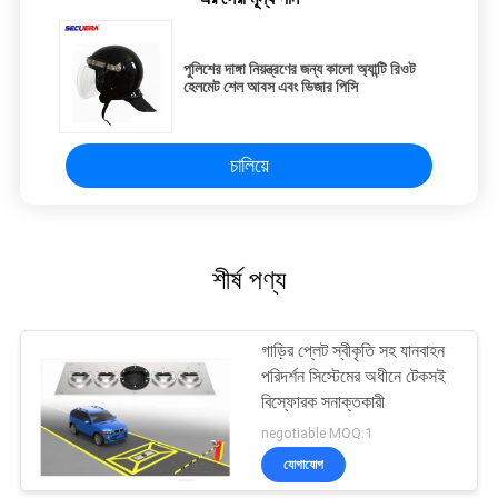
পুলিশের দাঙ্গা নিয়ন্ত্রণের জন্য কালো অ্যান্টি রিওট
হেলমেট শেল আবস এবং ভিজার পিসি
চালিয়ে
শীর্ষ পণ্য
গাড়ির প্লেট স্বীকৃতি সহ যানবাহন
পরিদর্শন সিস্টেমের অধীনে টেকসই
বিস্ফোরক সনাক্তকারী
negotiable MOQ:1
যোগাযোগ