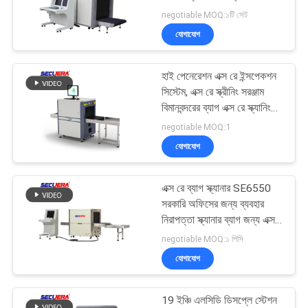
POLICY
negotiable MOQ:১টি সেট
যোগাযোগ
52
হাই পেনেরেশন এক্স রে ইন্সপেকশন
টার্নস্টাইল ব্যারিয়ার গেট
সিস্টেম, এক্স রে স্ক্রীনিং সরঞ্জাম
বিমানবন্দরের ব্যাগ এক্স রে স্ক্যানিং
মেশিন
negotiable MOQ:1
যোগাযোগ
এক্স রে ব্যাগ স্ক্যানার SE6550
31
সরকারি অফিসের জন্য ব্যবহার
দরজার ফ্রেমের ধাতু
নিরাপত্তা স্ক্যানার ব্যাগ জন্য এক্স
রে মেশিন বিমানবন্দর ব্যাগ স্ক্যান
negotiable MOQ:১ পিসি
সনাক্তকারী যন্ত্র
যোগাযোগ
19 ইঞ্চি এলসিডি ডিসপ্লে স্টেশন