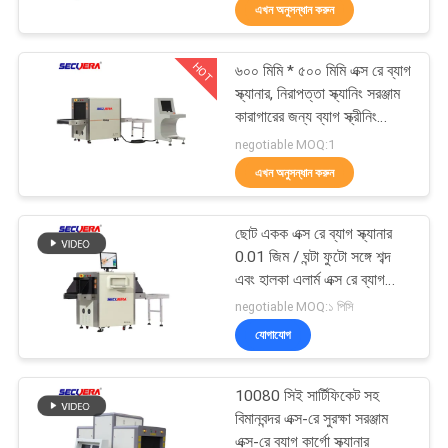
এখন অনুসন্ধান করুন
নিয়ন্ত্রণ
HOT
৬০০ মিমি * ৫০০ মিমি এক্স রে ব্যাগ
যোগাযোগ
50
স্ক্যানার, নিরাপত্তা স্ক্যানিং সরঞ্জাম
করুন
কারাগারের জন্য ব্যাগ স্ক্রীনিং
শরীরের ধাতু সনাক্তকারী যন্ত্র
সরঞ্জাম বিমানবন্দর এক্স রে
negotiable MOQ:1
এখন অনুসন্ধান করুন
উদ্ধৃতির
জন্য
ছোট একক এক্স রে ব্যাগ স্ক্যানার
আবেদন
0.01 জিম / ঘন্টা ফুটো সঙ্গে শব্দ
এবং হালকা এলার্ম এক্স রে ব্যাগ
20
স্ক্যানার মেশিন
negotiable MOQ:১ পিসি
সাইট
যোগাযোগ
ম্যাপ
হ্যান্ড হেল্ড মেটাল ডিটেক্টর
10080 সিই সার্টিফিকেট সহ
PRIVACY
বিমানবন্দর এক্স-রে সুরক্ষা সরঞ্জাম
এক্স-রে ব্যাগ কার্গো স্ক্যানার