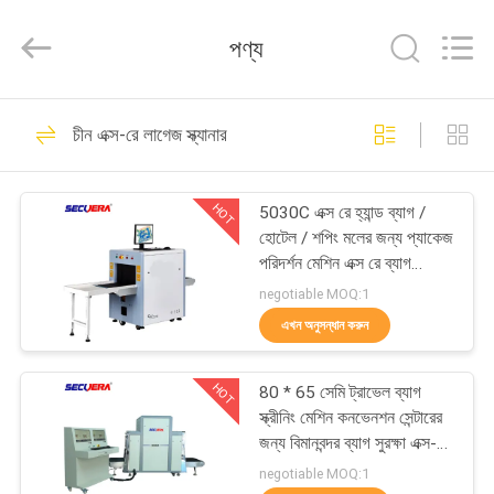
TECHNOLOGY
CO.,LTD.
All
পণ্য
Rights
Reserved.
Developed
by
বাড়ি
ECER
46
চীন এক্স-রে লাগেজ স্ক্যানার
মেটাল ডিটেক্টরের মাধ্যমে
পণ্য
হাঁটুন
HOT
5030C এক্স রে হ্যান্ড ব্যাগ /
হোটেল / শপিং মলের জন্য প্যাকেজ
আমাদের
পরিদর্শন মেশিন এক্স রে ব্যাগ
স্ক্যানার এক্স রে ব্যাগ স্ক্যানার
সম্পর্কে
negotiable MOQ:1
এখন অনুসন্ধান করুন
61
কারখানা
HOT
80 * 65 সেমি ট্রাভেল ব্যাগ
ভ্রমণ
এক্স-রে লাগেজ স্ক্যানার
স্ক্রীনিং মেশিন কনভেনশন সেন্টারের
জন্য বিমানবন্দর ব্যাগ সুরক্ষা এক্স-রে
মেশিন
মান
negotiable MOQ:1