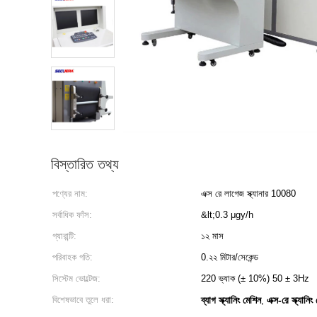
বিস্তারিত তথ্য
পণ্যের নাম:
এক্স রে লাগেজ স্ক্যানার 10080
সর্বাধিক ফাঁস:
&lt;0.3 μgy/h
গ্যারান্টি:
১২ মাস
পরিবাহক গতি:
0.২২ মিটার/সেকেন্ড
সিস্টেম ভোল্টেজ:
220 ভ্যাক (± 10%) 50 ± 3Hz
বিশেষভাবে তুলে ধরা:
ব্যাগ স্ক্যানিং মেশিন
এক্স-রে স্ক্যানিং
,