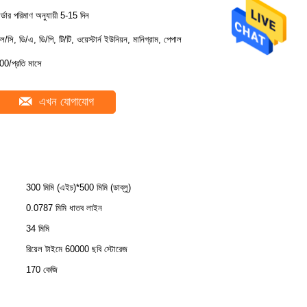
র্ডার পরিমাণ অনুযায়ী 5-15 দিন
ল/সি, ডি/এ, ডি/পি, টি/টি, ওয়েস্টার্ন ইউনিয়ন, মানিগ্রাম, পেপাল
00/প্রতি মাসে
এখন যোগাযোগ
300 মিমি (এইচ)*500 মিমি (ডাব্লু)
0.0787 মিমি ধাতব লাইন
34 মিমি
রিয়েল টাইমে 60000 ছবি স্টোরেজ
170 কেজি