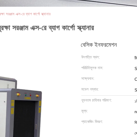
ষা সরঞ্জাম এক্স-রে ব্যাগ কার্গো স্ক্যানার
ষা সরঞ্জাম এক্স-রে ব্যাগ কার্গো স্ক্যানার
বেসিক ইনফরমেশন
উৎপত্তি স্থল:
চ
পরিচিতিমুলক নাম:
সাক্ষ্যদান:
C
মডেল নম্বার:
S
ন্যূনতম চাহিদার পরিমাণ:
১
মূল্য:
n
প্যাকেজিং বিবরণ:
ব
ক