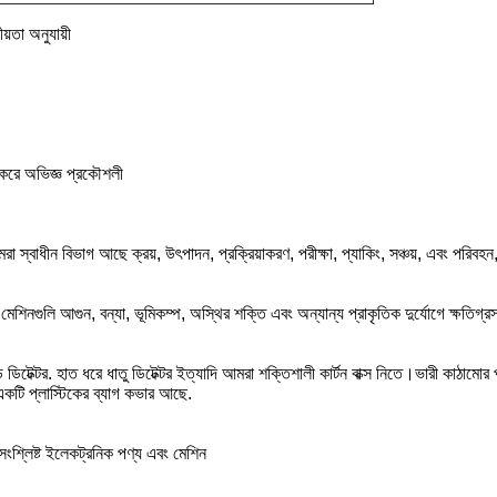
ীয়তা অনুযায়ী
 করে
অভিজ্ঞ প্রকৌশলী
াধীন বিভাগ আছে ক্রয়, উৎপাদন, প্রক্রিয়াকরণ, পরীক্ষা, প্যাকিং, সঞ্চয়, এবং পরিবহ
মেশিনগুলি আগুন, বন্যা, ভূমিকম্প, অস্থির শক্তি এবং অন্যান্য প্রাকৃতিক দুর্যোগে ক্ষতিগ্
টেক্টর. হাত ধরে ধাতু ডিটেক্টর ইত্যাদি আমরা শক্তিশালী কার্টন বাক্স নিতে।ভারী কাঠামোর পণ
ং একটি প্লাস্টিকের ব্যাগ কভার আছে.
 সংশ্লিষ্ট ইলেকট্রনিক পণ্য এবং মেশিন