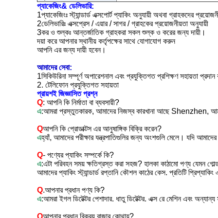
প্যাকেজিং& ডেলিভারি:
1প্যাকেজিংঃ স্ট্যান্ডার্ড এক্সপোর্ট প্যাকিং অনুযায়ী অথবা গ্রাহকদের প্রয়োজন
2ডেলিভারিঃ এক্সপ্রেস / এয়ার / সাগর / গ্রাহকের প্রয়োজনীয়তা অনুযায়ী
3কর ও শুল্কঃ আন্তর্জাতিক গ্রাহকরা সকল শুল্ক ও করের জন্য দায়ী।
দয়া করে আপনার স্থানীয় কর্তৃপক্ষের সাথে যোগাযোগ করুন
আপনি এর জন্য দায়ী হবেন।
আমাদের সেবা:
1সিকিউরিনা সম্পূর্ণ অপারেশনাল এবং প্রযুক্তিগত প্রশিক্ষণ সহায়তা প্রদান
2. টেলিফোন প্রযুক্তিগত সহায়তা
প্রায়শই জিজ্ঞাসিত প্রশ্ন
Q
: আপনি কি নির্মাতা বা ব্যবসায়ী?
এ
:আমরা প্রস্তুতকারক, আমাদের নিজস্ব কারখানা আছে Shenzhen, আমরা স্ব
Q
আপনি কি প্রোডাক্টস এর আনুষাঙ্গিক বিক্রি করেন?
এ
হ্যাঁ, আমাদের পরীক্ষার যন্ত্রপাতিগুলির জন্য অংশগুলি মেলে। যদি আমাদের 
Q
- পণ্যের প্যাকিং সম্পর্কে কি?
এ
:এটা পরিবহন সময় ক্ষতিগ্রস্ত করা সহজ? হালকা কাঠামো পণ্য যেমন গোল্ড ডি
আমাদের প্যাকিং স্ট্যান্ডার্ড রপ্তানি কৌশল কাঠের কেস. প্রতিটি প্রিপ্যাকি
Q
.
আপনার প্রধান পণ্য কি?
এ
:আমরা ইগল ডিটেক্টর পেশাদার. ধাতু ডিটেক্টর. এক্স রে মেশিন এবং অন্যান্য
Q
আপনার প্রধান বিক্রয় বাজার কোথায়?