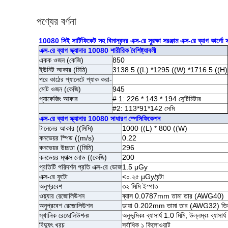
পণ্যের বর্ণনা
10080 সিই সার্টিফিকেট সহ বিমানবন্দর এক্স-রে সুরক্ষা সরঞ্জাম এক্স-রে ব্যাগ কার্গো স্
এক্স-রে ব্যাগ স্ক্যানার 10080 শারীরিক বৈশিষ্ট্যাবলী
একক ওজন (কেজি)
850
ইউনিট আকার (মিমি)
3138.5 ((L) *1295 ((W) *1716.5 ((H)
পরে কাঠের প্যালেটে প্যাক করা-
মোট ওজন (কেজি)
945
প্যাকেজিং আকার
# 1: 226 * 143 * 194 সেন্টিমিটার
#2: 113*91*142 সেমি
এক্স-রে ব্যাগ স্ক্যানার 10080 সাধারণ স্পেসিফিকেশন
টানেলের আকার ((মিমি)
1000 ((L) * 800 ((W)
কনভেয়র স্পিড ((m/s)
0.22
কনভেয়র উচ্চতা ((মিমি)
296
কনভেয়র ম্যাক্স লোড ((কেজি)
200
প্রতিটি পরিদর্শন প্রতি এক্স-রে ডোজ
1.5 μGy
এক্স-রে ফুটো
<০.২৫ μGy/ঘন্টা
অনুপ্রবেশ
৩২ মিমি ইস্পাত
ওয়্যার রেজোলিউশন
ব্যাস 0.0787mm তামা তার (AWG40)
অনুপ্রবেশ রেজোলিউশন
ডায়া 0.202mm তামা তার (AWG32) তি
স্থানিক রেজোলিউশনঃ
অনুভূমিকঃ ব্যাসার্ধ 1.0 মিমি, উল্লম্বঃ ব্যাসার্
বিদ্যুৎ খরচ
সর্বাধিক ১ কিলোওয়াট