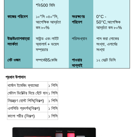
*
ডি
5
00 মিমি
কাজের পরিবেশ
১০°সি ০৪০°সি,
সংরক্ষণের
0°C -
আপেক্ষিক আর্দ্রতা
পরিবেশ
50°C,
আপেক্ষিক
কম
৮০%
আর্দ্রতা কম
৮০%
উচ্চ
উঃ
তাপমাত্রা
সাউন্ড এবং লাইট
পরিসংখ্যান
পাস করা লোকের
সতর্কতা
অ্যালার্ম + ভয়েস
সংখ্যা, এলার্মের
সম্প্রচার
সংখ্যা
নেট ওজন
সম্পর্কে
85
কেজি
পাওয়ার
১২ ভোল্ট ডিসি
সাপ্লাই
প্রধান উপাদান
থার্মাল ইমেজিং ক্যামেরা
১ পিসি
মেটাল ডিটেক্টর দিয়ে হেঁটে যান
১ পিসি
নিয়ন্ত্রণ হোস্ট পিসি
(বিকল্প)
১ পিসি
এলসিডি প্রদর্শন
(বিকল্প)
১ পিসি
কালো শরীর (বিকল্প)
১ পিসি