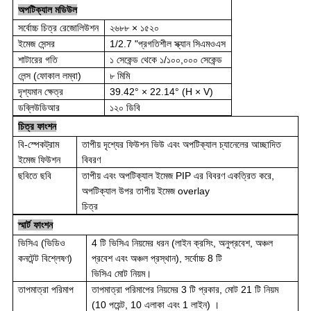
অপটিক্যাল মডিউল
সর্বোচ্চ চিত্র রেজোলিউশন
২৬৮৮ × ১৫২০
ইমেজ সেন্সর
1/2.7 "প্রগতিশীল স্ক্যান সিএমওএস
শাটারের গতি
১ সেকেন্ড থেকে ১/১০০,০০০ সেকেন্ড
লেন্স (ফোকাল লম্বা)
৮ মিমি
দৃশ্যমান ক্ষেত্র
39.42° × 22.14° (H × V)
ডব্লিউডিআর
১২০ ডিবি
চিত্র ফাংশন
বি-স্পেকট্রাম
তাপীয় দৃশ্যের ফিউশন ভিউ এবং অপটিক্যাল চ্যানেলের আচ্ছাদিত
ইমেজ ফিউশন
বিবরণ
ছবিতে ছবি
তাপীয় এবং অপটিক্যাল ইমেজ PIP এর বিবরণ একত্রিত করে,
অপটিক্যাল উপর তাপীয় ইমেজ overlay
চিত্র
স্মার্ট ফাংশন
ভিসিএ (ভিডিও
4 টি ভিসিএ নিয়মের ধরন (লাইন ক্রসিং, অনুপ্রবেশ, অঞ্চল
কনটেন্ট বিশ্লেষণ)
প্রবেশ এবং অঞ্চল প্রস্থান), সর্বোচ্চ 8 টি
ভিসিএ মোট নিয়ম।
তাপমাত্রা পরিমাপ
তাপমাত্রা পরিমাপের নিয়মের 3 টি প্রকার, মোট 21 টি নিয়ম
(10 পয়েন্ট, 10 এলাকা এবং 1
লাইন) ।