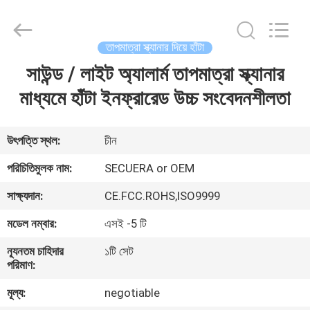
TECHNOLOGY
CO.,LTD.
All
Rights
Reserved.
তাপমাত্রা স্ক্যানার দিয়ে হাঁটা
Developed
by
ECER
সাউন্ড / লাইট অ্যালার্ম তাপমাত্রা স্ক্যানার
বাড়ি
মাধ্যমে হাঁটা ইনফ্রারেড উচ্চ সংবেদনশীলতা
পণ্য
উৎপত্তি স্থল:
চীন
আমাদের
পরিচিতিমুলক নাম:
SECUERA or OEM
সম্পর্কে
সাক্ষ্যদান:
CE.FCC.ROHS,ISO9999
মডেল নম্বার:
এসই -5 টি
কারখানা
ন্যূনতম চাহিদার
১টি সেট
ভ্রমণ
পরিমাণ:
মূল্য:
negotiable
মান