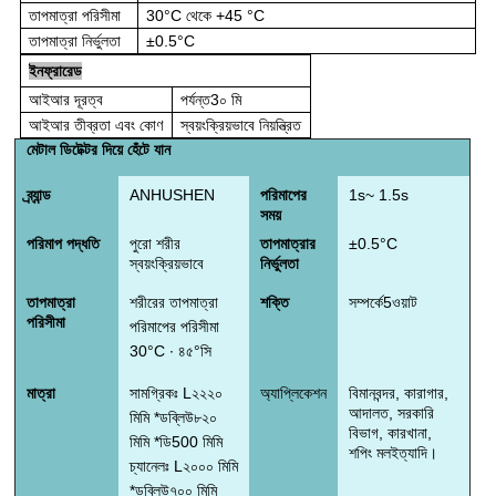
তাপমাত্রা পরিসীমা
30°C থেকে +45 °C
তাপমাত্রা নির্ভুলতা
±0.5°C
ইনফ্রারেড
আইআর দূরত্ব
পর্যন্ত
3
০ মি
আইআর তীব্রতা এবং কোণ
স্বয়ংক্রিয়ভাবে নিয়ন্ত্রিত
মেটাল ডিটেক্টর দিয়ে হেঁটে যান
ব্র্যান্ড
ANHUSHEN
পরিমাপের
1
s
~
1.5
s
সময়
পরিমাপ পদ্ধতি
পুরো শরীর
তাপমাত্রার
±0.
5
°C
স্বয়ংক্রিয়ভাবে
নির্ভুলতা
তাপমাত্রা
শরীরের তাপমাত্রা
শক্তি
সম্পর্কে
5
ওয়াট
পরিসীমা
পরিমাপের পরিসীমা
3
0
°C ∙ ৪৫°সি
মাত্রা
সামগ্রিকঃ L
২২২০
অ্যাপ্লিকেশন
বিমানবন্দর,
কারাগার,
আদালত, সরকারি
মিমি
*
ডব্লিউ
৮২০
বিভাগ, কারখানা,
মিমি
*
ডি
5
00 মিমি
শপিং মল
ইত্যাদি।
চ্যানেলঃ L
২০০০ মিমি
*
ডব্লিউ
৭০০ মিমি