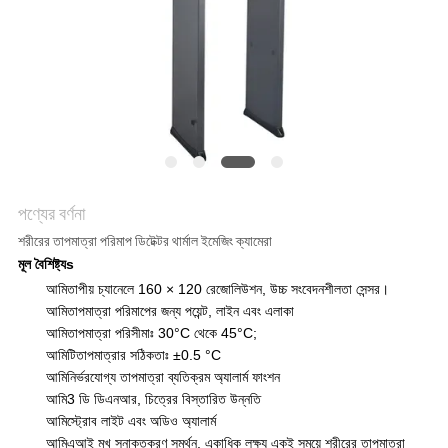
POLICY
পণ্যের বর্ণনা
শরীরের তাপমাত্রা পরিমাপ ডিটেক্টর থার্মাল ইমেজিং ক্যামেরা
মূল বৈশিষ্ট্য
s
আমি
তাপীয় চ্যানেলে 160 × 120 রেজোলিউশন, উচ্চ সংবেদনশীলতা সেন্সর।
আমি
তাপমাত্রা পরিমাপের জন্য পয়েন্ট, লাইন এবং এলাকা
আমি
তাপমাত্রা পরিসীমাঃ 30°C থেকে 45°C;
আমি
টি
তাপমাত্রার সঠিকতাঃ ±0.5 °C
আমি
নির্ভরযোগ্য তাপমাত্রা ব্যতিক্রম অ্যালার্ম ফাংশন
আমি
3 ডি ডিএনআর, চিত্রের বিস্তারিত উন্নতি
আমি
স্ট্রোব লাইট এবং অডিও অ্যালার্ম
আমি
এআই মুখ সনাক্তকরণ সমর্থন, একাধিক লক্ষ্য একই সময়ে শরীরের তাপমাত্রা