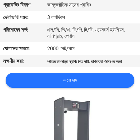
প্যাকেজিং বিবরণ:
আন্তর্জাতিক মানের প্যাকিং
নিয়ন্ত্রণ
ডেলিভারি সময়:
3 কর্মদিবস
যোগাযোগ
পরিশোধের শর্ত:
এল/সি, ডি/এ, ডি/পি, টি/টি, ওয়েস্টার্ন ইউনিয়ন,
মানিগ্রাম, পেপাল
করুন
যোগানের ক্ষমতা:
2000 সেট/মাস
উদ্ধৃতির
লক্ষণীয় করা:
,
শরীরের তাপমাত্রা স্ক্যানার দিয়ে হাঁটা
তাপমাত্রা পরিমাপের দরজা
জন্য
আবেদন
ভালো দাম
সাইট
ম্যাপ
PRIVACY