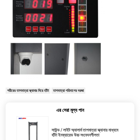
শরীরের তাপমাত্রা স্ক্যানার দিয়ে হাঁটা
তাপমাত্রা পরিমাপের দরজা
এর সেরা মূল্য পান
সাউন্ড / লাইট অ্যালার্ম তাপমাত্রা স্ক্যানার মাধ্যমে
হাঁটা ইনফ্রারেড উচ্চ সংবেদনশীলতা