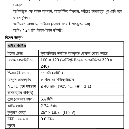
সনাক্ত
আমি
সাউন্ড এবং লাইট অ্যালার্ম, অন্তর্নির্মিত স্পিকার, শরীরের তাপমাত্রা খুব বেশি হলে
ভয়েস বৃদ্ধি।
আমি
দ্রুত তাপমাত্রা পরিমাপ (ঘোষণা সময় 1 সেকেন্ডের কম)
আমি
7 * 24 ঘন্টা রিয়েল-টাইম মনিটরিং
বিশেষ উল্লেখ
তাপীয় মডিউল
ইমেজ সেন্সর
ভ্যানাডিয়াম অক্সাইড আনকুলড ফোকাল প্লেন অ্যারে
সর্বোচ্চ রেজোলিউশন
160 × 120 (আউটপুট চিত্রের রেজোলিউশন 320 ×
240)
পিক্সেল ইন্টারভাল
১৭ মাইক্রোমিটার
রেসপন্স ওয়েভব্যান্ড
৮ থেকে ১৪ মাইক্রোমিটার
NETD (শব্দ সমতুল্য
≤ 40 mk (@25 °C, F# = 1.1)
তাপমাত্রার পার্থক্য)
লেন্স (ফোকাল লম্বা)
6.২ মিমি
আইএফওভি
2.74 মিরাড
দৃশ্যমান ক্ষেত্র
25° × 18.7° (H × V)
মিনিট।
ফোকাস
0.6 মিটার
দূরত্ব