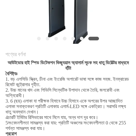
POLICY
পণ্যের বর্ণনা
আউটডোর হাই স্পিড ডিটেকশন ভিজ্যুয়াল অ্যালার্ম সূচক সহ ধাতু ডিটেক্টর মাধ্যমে
হাঁটা
বৈশিষ্ট্যঃ
1. বড় এলসিডি স্ক্রিন, চীনা এবং ইংরেজি অপারেট ভাষা সঙ্গে কাজ সহজ. ইনফ্রারেড
রিমোট কন্ট্রোলার গৃহীত.
2. উচ্চ মানের খাদ এবং পিভিসি সিন্থেটিক উপাদান থেকে তৈরি, জলরোধী এবং
অগ্নিরোধী।
3. 6 (ছয়) এলাকা যা পরীক্ষক হিসাবে উচ্চ হিসাবে একে অপরের উপর আচ্ছাদিত
এলাকা সনাক্তকরণ প্রতিটি এলাকায় এলার্ম-LED সঙ্গে একত্রিত। সরাসরি লক্ষ্য
ধাতু অবস্থান দেখান।
4চারটি ইমিটার রিসিভারের সাথে মিলে যায়, অন্ধ দাগ দূর করে।
5সংবেদনশীলতা সামঞ্জস্য করা যায়: প্রতিটি অঞ্চলের সংবেদনশীলতা 0 থেকে 255
পর্যন্ত সামঞ্জস্য করা যায়।
প্রয়োগ