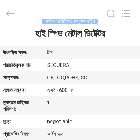
TECHNOLOGY
CO.,LTD.
All
Rights
Reserved.
মেটাল ডিটেক্টরের মাধ্যমে হাঁটুন
Developed
by
হাই স্পিড মেটাল ডিটেক্টর
বাড়ি
ECER
পণ্য
উৎপত্তি স্থল:
চীন
পরিচিতিমুলক নাম:
SECUERA
আমাদের
সাক্ষ্যদান:
CE,FCC,ROHS,ISO
সম্পর্কে
মডেল নম্বার:
এসই -600 এস
ন্যূনতম চাহিদার
1
কারখানা
পরিমাণ:
ভ্রমণ
মূল্য:
negotiable
প্যাকেজিং বিবরণ:
কার্টন বাক্স
মান