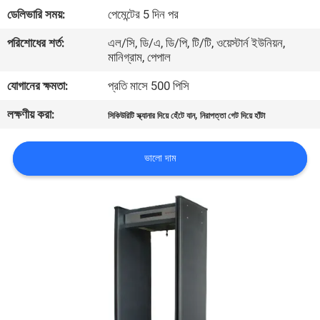
নিয়ন্ত্রণ
ডেলিভারি সময়:
পেমেন্টের 5 দিন পর
পরিশোধের শর্ত:
এল/সি, ডি/এ, ডি/পি, টি/টি, ওয়েস্টার্ন ইউনিয়ন,
মানিগ্রাম, পেপাল
যোগাযোগ
করুন
যোগানের ক্ষমতা:
প্রতি মাসে 500 পিসি
লক্ষণীয় করা:
,
সিকিউরিটি স্ক্যানার দিয়ে হেঁটে যান
নিরাপত্তা গেট দিয়ে হাঁটা
উদ্ধৃতির
জন্য
ভালো দাম
আবেদন
সাইট
ম্যাপ
PRIVACY