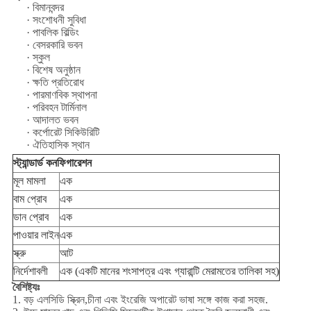
· বিমানবন্দর
· সংশোধনী সুবিধা
· পাবলিক বিল্ডিং
· বেসরকারি ভবন
· স্কুল
· বিশেষ অনুষ্ঠান
· ক্ষতি প্রতিরোধ
· পারমাণবিক স্থাপনা
· পরিবহন টার্মিনাল
· আদালত ভবন
· কর্পোরেট সিকিউরিটি
· ঐতিহাসিক স্থান
স্ট্যান্ডার্ড
কনফিগারেশন
মূল মামলা
এক
বাম প্রোব
এক
ডান প্রোব
এক
পাওয়ার লাইন
এক
স্ক্রু
আট
নির্দেশাবলী
এক (একটি মানের শংসাপত্র এবং গ্যারান্টি মেরামতের তালিকা সহ)
বৈশিষ্ট্যঃ
1. বড় এলসিডি স্ক্রিন,চীনা এবং ইংরেজি অপারেট ভাষা সঙ্গে কাজ করা সহজ.