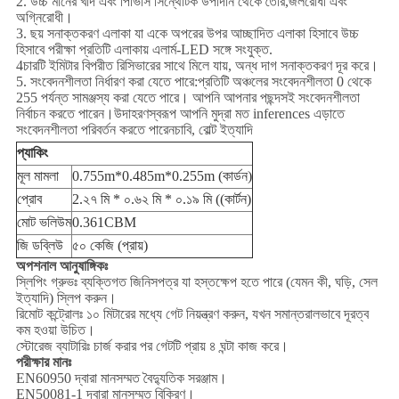
2. উচ্চ মানের খাদ এবং পিভিসি সিন্থেটিক উপাদান থেকে তৈরি,জলরোধী এবং
অগ্নিরোধী।
3. ছয় সনাক্তকরণ এলাকা যা একে অপরের উপর আচ্ছাদিত এলাকা হিসাবে উচ্চ
হিসাবে পরীক্ষা প্রতিটি এলাকায় এলার্ম-LED সঙ্গে সংযুক্ত.
4চারটি ইমিটার বিপরীত রিসিভারের সাথে মিলে যায়, অন্ধ দাগ সনাক্তকরণ দূর করে।
5. সংবেদনশীলতা নির্ধারণ করা যেতে পারে:প্রতিটি অঞ্চলের সংবেদনশীলতা 0 থেকে
255 পর্যন্ত সামঞ্জস্য করা যেতে পারে। আপনি আপনার পছন্দসই সংবেদনশীলতা
নির্বাচন করতে পারেন।উদাহরণস্বরূপ আপনি মুদ্রা মত inferences এড়াতে
সংবেদনশীলতা পরিবর্তন করতে পারেনচাবি, বোল্ট ইত্যাদি
প্যাকিং
মূল মামলা
0.755m*0.485m*0.255m (কার্ডন)
প্রোব
2.২৭ মি * ০.৬২ মি * ০.১৯ মি ((কার্টন)
মোট ভলিউম
0.361CBM
জি ডব্লিউ
৫০ কেজি (প্রায়)
অপশনাল আনুষাঙ্গিকঃ
স্লিপিং গ্রুভঃ ব্যক্তিগত জিনিসপত্র যা হস্তক্ষেপ হতে পারে (যেমন কী, ঘড়ি, সেল
ইত্যাদি) স্লিপ করুন।
রিমোট কন্ট্রোলঃ ১০ মিটারের মধ্যে গেট নিয়ন্ত্রণ করুন, যখন সমান্তরালভাবে দূরত্ব
কম হওয়া উচিত।
স্টোরেজ ব্যাটারিঃ চার্জ করার পর গেটটি প্রায় ৪ ঘন্টা কাজ করে।
পরীক্ষার মানঃ
EN60950 দ্বারা মানসম্মত বৈদ্যুতিক সরঞ্জাম।
EN50081-1 দ্বারা মানসম্মত বিকিরণ।