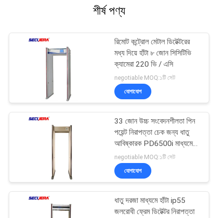
শীর্ষ পণ্য
রিমোট কন্ট্রোল মেটাল ডিটেক্টরের
মধ্য দিয়ে হাঁটা ৮ জোন সিসিটিভি
ক্যামেরা 220 ভি / এসি
negotiable MOQ:১টি সেট
যোগাযোগ
33 জোন উচ্চ সংবেদনশীলতা পিন
পয়েন্ট নিরাপত্তা চেক জন্য ধাতু
আবিষ্কারক PD6500i মাধ্যমে
হাঁটা
negotiable MOQ:১টি সেট
যোগাযোগ
ধাতু দরজা মাধ্যমে হাঁটা ip55
জলরোধী ফ্রেম ডিটেক্টর নিরাপত্তা