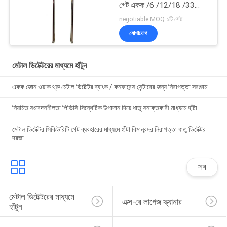
গেট একক /6 /12/18 /33
অঞ্চল
negotiable MOQ:১টি সেট
যোগাযোগ
মেটাল ডিটেক্টরের মাধ্যমে হাঁটুন
একক জোন ওয়াক থ্রু মেটাল ডিটেক্টর ব্যাংক / কনফারেন্স সেন্টারের জন্য নিরাপত্তা সরঞ্জাম
নিয়মিত সংবেদনশীলতা পিভিসি সিন্থেটিক উপাদান দিয়ে ধাতু সনাক্তকারী মাধ্যমে হাঁটা
মেটাল ডিটেক্টর সিকিউরিটি গেট ব্যবহারের মাধ্যমে হাঁটা বিমানবন্দর নিরাপত্তা ধাতু ডিটেক্টর
দরজা
সব
মেটাল ডিটেক্টরের মাধ্যমে 
এক্স-রে লাগেজ স্ক্যানার
হাঁটুন