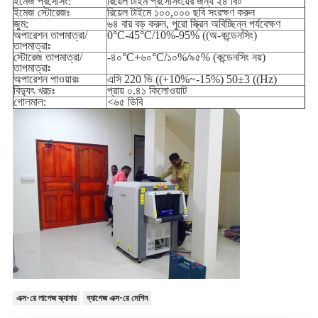
ইমেজ প্রসেসিং:
রিয়েল টাইম প্রসেসিংয়ের জন্য ২৪ বিট
ইমেজ স্টোরেজঃ
রিয়েল টাইমে ১০০,০০০ ছবি সংরক্ষণ করুন
জুম:
৬৪ বার বড় করুন, পুরো স্ক্রিন অবিচ্ছিন্ন পর্যবেক্ষণ
অপারেশন তাপমাত্রা/
0°C-45°C/10%-95% ((অ-কন্ডেনসিং)
তাপমাত্রাঃ
স্টোরেজ তাপমাত্রা/
-৪০°C+৬০°C/১০%/৯৫% (কন্ডেনসিং নয়)
তাপমাত্রাঃ
অপারেশন পাওয়ারঃ
এসি 220 ভি ((+10%~-15%) 50±3 ((Hz)
বিদ্যুৎ খরচঃ
প্রায় ০.৪১ কিলোওয়াট
গোলমাল:
<৬৫ ডিবি
এক্স-রে লাগেজ স্ক্যানার
ব্যাগেজ এক্স-রে মেশিন