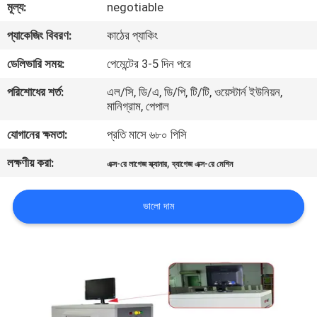
মূল্য:
negotiable
নিয়ন্ত্রণ
প্যাকেজিং বিবরণ:
কাঠের প্যাকিং
যোগাযোগ
ডেলিভারি সময়:
পেমেন্টের 3-5 দিন পরে
করুন
পরিশোধের শর্ত:
এল/সি, ডি/এ, ডি/পি, টি/টি, ওয়েস্টার্ন ইউনিয়ন,
মানিগ্রাম, পেপাল
উদ্ধৃতির
যোগানের ক্ষমতা:
প্রতি মাসে ৬৮০ পিসি
জন্য
লক্ষণীয় করা:
,
এক্স-রে লাগেজ স্ক্যানার
ব্যাগেজ এক্স-রে মেশিন
আবেদন
ভালো দাম
সাইট
ম্যাপ
PRIVACY