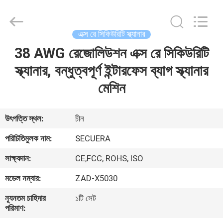
SECUERA
TECHNOLOGY
CO.,LTD.
All
Rights
এক্স রে সিকিউরিটি স্ক্যানার
Reserved.
Developed
by
38 AWG রেজোলিউশন এক্স রে সিকিউরিটি
বাড়ি
ECER
স্ক্যানার, বন্ধুত্বপূর্ণ ইন্টারফেস ব্যাগ স্ক্যানার
পণ্য
মেশিন
আমাদের
উৎপত্তি স্থল:
চীন
সম্পর্কে
পরিচিতিমুলক নাম:
SECUERA
সাক্ষ্যদান:
CE,FCC, ROHS, ISO
কারখানা
মডেল নম্বার:
ZAD-X5030
ভ্রমণ
ন্যূনতম চাহিদার
১টি সেট
পরিমাণ:
মান