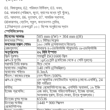
01. বিমানবন্দর, 02. পরিবহন টার্মিনাল, 03. ভবন,
04. কারখানা (পরিচ্ছদ, জুতা, ব্যাগের মধ্যে সুই খুঁজে),
05. আদালত, 06. দূতাবাস, 07. সামরিক স্থাপনা,
08কারাগার, হোটেল, স্কুল, কনভেনশন সেন্টার,
12নিরাপত্তা চেকপয়েন্ট ১৩। বিশেষ অনুষ্ঠানের স্থান
স্পেসিফিকেশনঃ
টানেলের আকারঃ
505 mm ((W) × 304 mm ((H)
কনভেয়র স্পিড:
0.২ মিটার/সেকেন্ড
কনভেয়র ম্যাক্স লোডঃ
১৬০ কেজি ((সমানভাবে বিতরণ)
রেজল্যুশন:
সাধারণঃ ৪০এডব্লিউজি স্ট্যান্ডার্ডঃ ৩৮এডব্লিউজি
অনুপ্রবেশঃ
৩২ মিমি ইস্পাত
ফিল্ম সুরক্ষাঃ
গ্যারান্টি ISO1600 ফিল্ম
এক্স-রে ফুটোঃ
< ১μGy/ঘন্টা ((বাইরের থেকে ৫ সেমি দূরত্ব)
সরাসরি তৈরি করুনঃ
নীচে থেকে
অ্যানোড ভোল্টেজঃ
140 কেভি ((নিয়ন্ত্রিত)
অ্যানোড শক্তিঃ
0.3mA
শীতল / কাজের চক্রঃ
তেল শীতল /100%
এক্স-রে সেন্সর:
এল আকৃতির ফোটোডাইড অ্যারে (মোনো-এনার্জি), 24
বিট গভীরতা
মনিটর:
উচ্চ রেজোলিউশনের রঙ, এলসিডি অ্যাকর্ড, ১৯ ইঞ্চি
ইমেজ প্রসেসিং:
এজ বর্ধন, ইমেজ শক্তিশালীকরণ, ইমেজ হালকা,
অন্ধকার হ্রাস, চিত্র ফেরত, চিত্র পুনরুদ্ধার।
চিত্রের ধূসর স্তরঃ
65536
চিত্রের সর্বোচ্চ
1440 * 900 পিক্সেল
রেজোলিউশনঃ