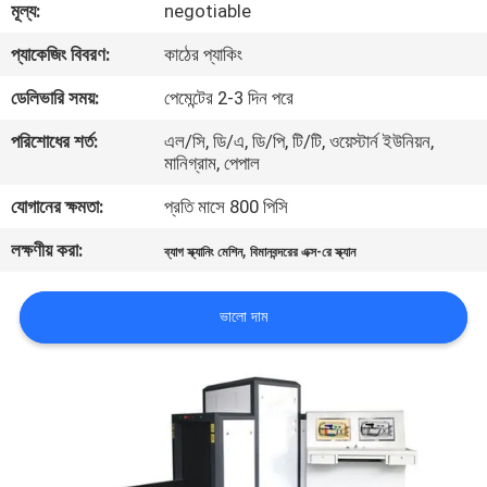
মূল্য:
negotiable
নিয়ন্ত্রণ
প্যাকেজিং বিবরণ:
কাঠের প্যাকিং
যোগাযোগ
ডেলিভারি সময়:
পেমেন্টের 2-3 দিন পরে
করুন
পরিশোধের শর্ত:
এল/সি, ডি/এ, ডি/পি, টি/টি, ওয়েস্টার্ন ইউনিয়ন,
মানিগ্রাম, পেপাল
উদ্ধৃতির
যোগানের ক্ষমতা:
প্রতি মাসে 800 পিসি
জন্য
লক্ষণীয় করা:
,
ব্যাগ স্ক্যানিং মেশিন
বিমানবন্দরের এক্স-রে স্ক্যান
আবেদন
ভালো দাম
সাইট
ম্যাপ
PRIVACY