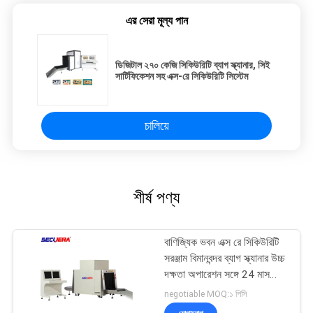
এর সেরা মূল্য পান
ডিজিটাল ২৭০ কেজি সিকিউরিটি ব্যাগ স্ক্যানার, সিই
সার্টিফিকেশন সহ এক্স-রে সিকিউরিটি সিস্টেম
চালিয়ে
শীর্ষ পণ্য
বাণিজ্যিক ভবন এক্স রে সিকিউরিটি
সরঞ্জাম বিমানবন্দর ব্যাগ স্ক্যানার উচ্চ
দক্ষতা অপারেশন সঙ্গে 24 মাস
ওয়ারেন্টি
negotiable MOQ:১ পিসি