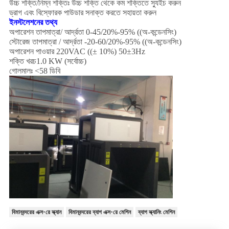
উচ্চ শক্তি/নিম্ন শক্তিঃ উচ্চ শক্তি থেকে কম শক্তিতে স্যুইচ করুন
ড্রাগ এবং বিস্ফোরক পাউডার সনাক্ত করতে সহায়তা করুন
ইনস্টলেশনের তথ্য
অপারেশন তাপমাত্রা/ আর্দ্রতা 0-45/20%-95% ((অ-কন্ডেনসিং)
স্টোরেজ তাপমাত্রা / আর্দ্রতা -20-60/20%-95% ((অ-কন্ডেনসিং)
অপারেশন পাওয়ার 220VAC ((± 10%) 50±3Hz
শক্তি খরচ1.0 KW (সর্বোচ্চ)
গোলমালঃ <58 ডিবি
বিমানবন্দরের এক্স-রে স্ক্যান
বিমানবন্দরের ব্যাগ এক্স-রে মেশিন
ব্যাগ স্ক্যানিং মেশিন