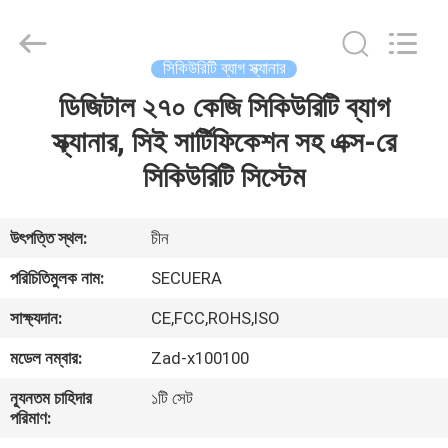
SECUERA
TECHNOLOGY
CO.,LTD.
All
Rights
সিকিউরিটি ব্যাগ স্ক্যানার
Reserved.
Developed
by
ডিজিটাল ২৭০ কেজি সিকিউরিটি ব্যাগ
বাড়ি
ECER
স্ক্যানার, সিই সার্টিফিকেশন সহ এক্স-রে
পণ্য
সিকিউরিটি সিস্টেম
আমাদের
উৎপত্তি স্থল:
চীন
সম্পর্কে
পরিচিতিমুলক নাম:
SECUERA
সাক্ষ্যদান:
CE,FCC,ROHS,ISO
কারখানা
মডেল নম্বার:
Zad-x100100
ভ্রমণ
ন্যূনতম চাহিদার
১টি সেট
পরিমাণ:
মান