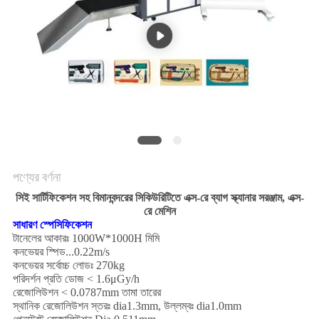
POLICY
পণ্যের বর্ণনা
সিই সার্টিফিকেশন সহ বিমানবন্দরের সিকিউরিটিতে এক্স-রে ব্যাগ স্ক্যানার সরঞ্জাম, এক্স-
রে মেশিন
সাধারণ স্পেসিফিকেশন
টানেলের আকারঃ 1000W*1000H মিমি
কনভেয়র স্পিড...0.22m/s
কনভেয়র সর্বোচ্চ লোডঃ 270kg
পরিদর্শন প্রতি ডোজ < 1.6μGy/h
রেজোলিউশন < 0.0787mm তামা তারের
স্থানিক রেজোলিউশন স্তরঃ dia1.3mm, উল্লম্বঃ dia1.0mm