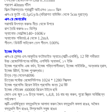
পেনট্রেট রেজোলিউশন Dia 0.511mm
প্রবেশ 40mm স্টীল
ফিল্ম নিরাপত্তাঃ গ্যারান্টি আইএসও ১৬০০ ফিল্ম
এক্স-রে ফুটো <0.1μGy/h (বহিরাগত হাউজিং থেকে 5cm দূরত্বে)
এক্স-রে জেনারেটর
সরাসরি উৎপন্ন করুনঃ নীচে থেকে উপরে
রাগ তৈরি করুনঃ ৮০ ডিগ্রি
অ্যানোড ভোল্টেজ140~160Kv
অ্যানোড শক্তি0.4 থেকে 1.2mA
শীতল / ডিউটি সাইকেল তেল শীতল /100%
ইমেজ সিস্টেম
এক্স-রে সেন্সর এল-আকৃতির ফটোডাইড অ্যারে (মাল্টি-এনার্জি), 12 বিট গভীরতা
উচ্চ রেজোলিউশনের মনিটর, এলসিডি অ্যাকর্ড, ১৭ ইঞ্চি
ইমেজ প্রসেসিং এজ বর্ধন, ইমেজ শক্তিশালীকরণ, ইমেজ লাইটারিং,, অন্ধকার হ্রাস,
ইমেজ রিটার্ন, ইমেজ পুনরুদ্ধার।
চিত্র গ্রে লেভেল4096
চিত্রের সর্বোচ্চ রেজোলিউশনঃ 1024 * 1280 পিক্সেল
ইমেজ প্রসেসিং রিয়েল টাইম প্রসেসিং জন্য 24 বিট
ইমেজ স্টোরেজ :60000 রিয়েল টাইমে ছবি
জোন এবং জুম ১-৯ চিত্র অঞ্চল, ২,4,8, 16 বার বড় করুন, পুরো স্ক্রিন অবিচ্ছিন্ন
পর্যবেক্ষণ
মাল্টি-এনার্জিযুক্ত বস্তুগুলিকে আলাদা করুন জৈব বস্তুগুলি কমলা রঙের, অজৈব
বস্তুগুলি নীল রঙের, মিশ্রণগুলি সবুজ রঙের