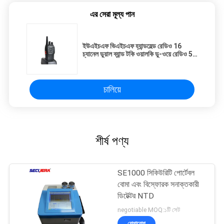
এর সেরা মূল্য পান
ইউএইচএফ ভিএইচএফ হ্যান্ডহেল্ড রেডিও 16
চ্যানেল ডুয়াল ব্যান্ড টকি ওয়ালকি ডু-ওয়ে রেডিও 5-
10 কিমি
চালিয়ে
শীর্ষ পণ্য
SE1000 সিকিউরিটি পোর্টেবল
বোমা এবং বিস্ফোরক সনাক্তকারী
ডিটেক্টর NTD
negotiable MOQ:১টি সেট
যোগাযোগ