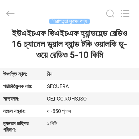
TECHNOLOGY
CO.,LTD.
All
Rights
Reserved.
নিরাপত্তা সুরক্ষা পণ্য
Developed
by
ইউএইচএফ ভিএইচএফ হ্যান্ডহেল্ড রেডিও
বাড়ি
ECER
16 চ্যানেল ডুয়াল ব্যান্ড টকি ওয়ালকি ডু-
পণ্য
ওয়ে রেডিও 5-10 কিমি
আমাদের
উৎপত্তি স্থল:
চীন
সম্পর্কে
পরিচিতিমুলক নাম:
SECUERA
সাক্ষ্যদান:
CE,FCC,ROHS,ISO
কারখানা
মডেল নম্বার:
থ -850 প্লাস
ভ্রমণ
ন্যূনতম চাহিদার
১ পিসি
পরিমাণ:
মান