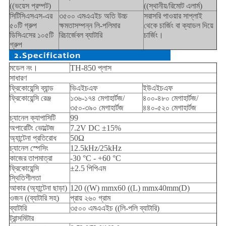
((ভয়েস প্রম্পট)
((স্থানীয়/রিমোট এলার্ম)
সিটিসিএসএস-এর
৩৫০০ এমএএইচ অতি উচ্চ
সরাসরি পাওয়ার সাপ্লাই
৫০টি গ্রুপ
ক্ষমতাসম্পন্ন লি-পলিমার
থেকে চার্জিং বা ক্যাডল দিয়ে
ডিসিএসের ১০৫টি
রিচার্জেবল ব্যাটারি
চার্জিং।
গ্রুপ
মডেল নং।
TH-850 প্লাস
সাধারণ
ফ্রিকোয়েন্সি ব্যান্ড
ভিএইচএফ
ইউএইচএফ
ফ্রিকোয়েন্সি রেঞ্জ
১৩৬-১৭৪ মেগাহার্টজ/
৪০০-৪৮০ মেগাহার্টজ/
৩৫০-৩৯০ মেগাহার্টজ
৪৪০-৫২০ মেগাহার্টজ
চ্যানেল ক্যাপাসিটি
99
অপারেটিং ভোল্টেজ
7.2V DC ±15%
অ্যান্টেনা প্রতিরোধ
50Ω
চ্যানেল স্পেসিং
12.5kHz/25kHz
কাজের তাপমাত্রা
-30 °C - +60 °C
ফ্রিকোয়েন্সি
±2.5 পিপিএম
স্থিতিশীলতা
আকার (অ্যান্টেনা ছাড়া)
120 ((W) mmx60 ((L) mmx40mm(D)
ওজন ((ব্যাটারি সহ)
প্রায় ২৬০ গ্রাম
ব্যাটারি
৩৫০০ এমএএইচ ((লি-পলি ব্যাটারি)
ট্রান্সমিটার