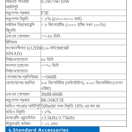
আরএফ পাওয়ার
0.5W/5W/10W
আউটপুট
মডুলেশন প্রকার
F3E
মডুলেশন বিকৃতি
< ৫% ((৩০০-৩০০০ হার্জ)
সর্বাধিক ফ্রিকোয়েন্সি
< ৫ কিলোহার্টজ (১০০০ হার্টজ যখন ১০০%)
বিচ্যুতি
এফএম গোলমাল
<=-৪৫ ডিবি
রিসিভার
সংবেদনশীলতা ((12Db
0.১৬ মাইক্রোভোল্ট
SINAD)
নির্বাচনযোগ্যতা
৫৫ ডিবি
সংলগ্ন চ্যানেল
>=৭০ ডিবি
নির্বাচনযোগ্যতা
গোলমালের প্রতিক্রিয়া
>=60dB
যোগাযোগের ব্যাপ্তি
৩-৫ কিলোমিটার (ডাউনটাউন), ৬-২০ কিলোমিটার (ওপেন
এরিয়া)
এফএম গোলমাল
30dB/40dB
মডুলেশন প্রকার
8K/16KF3E
অডিও পাওয়ার আউটপুট
500mW যখন বিকৃতি 10% এর কম হয়
অডিও বিকৃতি
< ৫%
অপারেটিং ব্যান্ডউইথ
±3.5kHz/3.75kHz
স্ট্যান্ডবাই বর্তমান
< ১২ এমএ