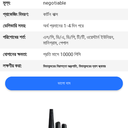
মূল্য:
negotiable
নিয়ন্ত্রণ
প্যাকেজিং বিবরণ:
কার্টন বাক্স
যোগাযোগ
ডেলিভারি সময়:
অর্থ প্রদানের 1-4 দিন পরে
করুন
পরিশোধের শর্ত:
এল/সি, ডি/এ, ডি/পি, টি/টি, ওয়েস্টার্ন ইউনিয়ন,
মানিগ্রাম, পেপাল
উদ্ধৃতির
যোগানের ক্ষমতা:
প্রতি মাসে 10000 পিসি
জন্য
লক্ষণীয় করা:
,
বিমানবন্দরের নিরাপত্তা যন্ত্রপাতি
বিমানবন্দরের ব্যাগ স্ক্যানার
আবেদন
ভালো দাম
সাইট
ম্যাপ
PRIVACY