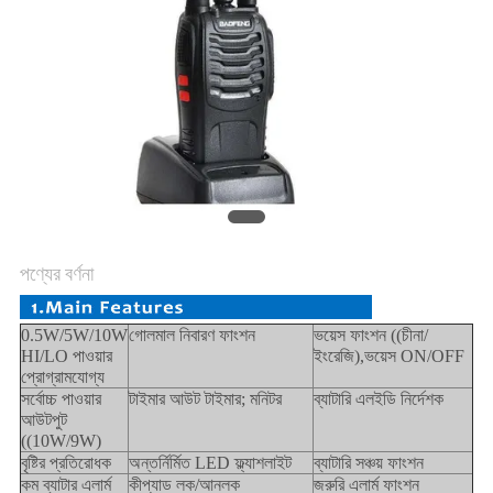
POLICY
পণ্যের বর্ণনা
0.5W/5W/10W
গোলমাল নিবারণ ফাংশন
ভয়েস ফাংশন ((চীনা/
HI/LO পাওয়ার
ইংরেজি),ভয়েস ON/OFF
প্রোগ্রামযোগ্য
সর্বোচ্চ পাওয়ার
টাইমার আউট টাইমার; মনিটর
ব্যাটারি এলইডি নির্দেশক
আউটপুট
((10W/9W)
বৃষ্টির প্রতিরোধক
অন্তর্নির্মিত LED ফ্ল্যাশলাইট
ব্যাটারি সঞ্চয় ফাংশন
কম ব্যাটার এলার্ম
কীপ্যাড লক/আনলক
জরুরি এলার্ম ফাংশন