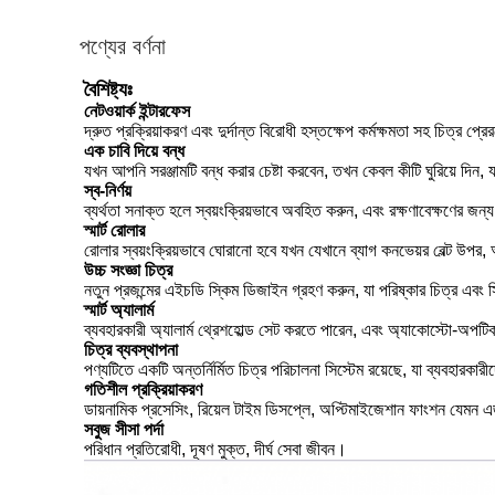
পণ্যের বর্ণনা
বৈশিষ্ট্যঃ
নেটওয়ার্ক ইন্টারফেস
দ্রুত প্রক্রিয়াকরণ এবং দুর্দান্ত বিরোধী হস্তক্ষেপ কর্মক্ষমতা সহ চিত্র প্রে
এক চাবি দিয়ে বন্ধ
যখন আপনি সরঞ্জামটি বন্ধ করার চেষ্টা করবেন, তখন কেবল কীটি ঘুরিয়ে দিন
স্ব-নির্ণয়
ব্যর্থতা সনাক্ত হলে স্বয়ংক্রিয়ভাবে অবহিত করুন, এবং রক্ষণাবেক্ষণের জন
স্মার্ট রোলার
রোলার স্বয়ংক্রিয়ভাবে ঘোরানো হবে যখন যেখানে ব্যাগ কনভেয়র বেল্ট উপর
উচ্চ সংজ্ঞা চিত্র
নতুন প্রজন্মের এইচডি স্কিম ডিজাইন গ্রহণ করুন, যা পরিষ্কার চিত্র এবং 
স্মার্ট অ্যালার্ম
ব্যবহারকারী অ্যালার্ম থ্রেশহোল্ড সেট করতে পারেন, এবং অ্যাকোস্টো-অপটি
চিত্র ব্যবস্থাপনা
পণ্যটিতে একটি অন্তর্নির্মিত চিত্র পরিচালনা সিস্টেম রয়েছে, যা ব্যবহারকা
গতিশীল প্রক্রিয়াকরণ
ডায়নামিক প্রসেসিং, রিয়েল টাইম ডিসপ্লে, অপ্টিমাইজেশান ফাংশন যেমন এজ
সবুজ সীসা পর্দা
পরিধান প্রতিরোধী, দূষণ মুক্ত, দীর্ঘ সেবা জীবন।