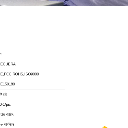
ীন
SECUERA
E,FCC,ROHS,ISO9000
E150180
টি ছবি
0-1/pic
াঠের প্যাকিং
-৮ কার্যদিবস