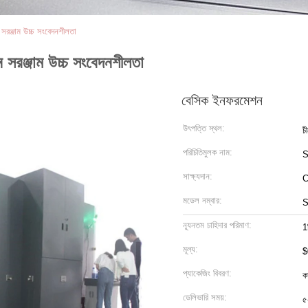
্শন সরঞ্জাম উচ্চ সংবেদনশীলতা
র্শন সরঞ্জাম উচ্চ সংবেদনশীলতা
বেসিক ইনফরমেশন
উৎপত্তি স্থল:
চ
পরিচিতিমুলক নাম:
সাক্ষ্যদান:
C
মডেল নম্বার:
S
ন্যূনতম চাহিদার পরিমাণ:
1
মূল্য:
$
প্যাকেজিং বিবরণ:
ক
ডেলিভারি সময়:
৫