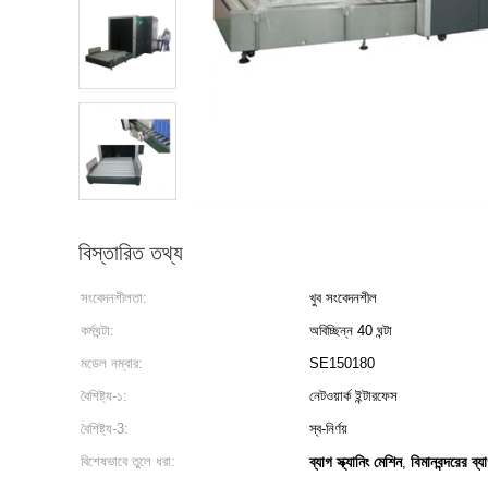
বিস্তারিত তথ্য
সংবেদনশীলতা:
খুব সংবেদনশীল
কর্মঘন্টা:
অবিচ্ছিন্ন 40 ঘন্টা
মডেল নম্বার:
SE150180
বৈশিষ্ট্য-১:
নেটওয়ার্ক ইন্টারফেস
বৈশিষ্ট্য-3:
স্ব-নির্ণয়
বিশেষভাবে তুলে ধরা:
ব্যাগ স্ক্যানিং মেশিন
বিমানবন্দরের ব্য
,