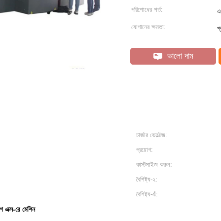
পরিশোধের শর্ত:
এ
যোগানের ক্ষমতা:
প
ভালো দাম
চার্জার ভোল্টেজ:
প্রয়োগ:
কাস্টমাইজ করুন:
বৈশিষ্ট্য-২:
বৈশিষ্ট্য-4:
াগ এক্স-রে মেশিন