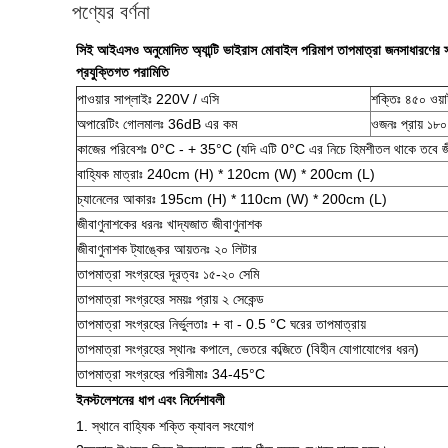
পণ্যের বর্ণনা
সিই আইএসও অনুমোদিত অ্যান্টি ভাইরাস মোবাইল পরিমাপ তাপমাত্রা জনসাধারণের স্থা
প্রযুক্তিগত পরামিতি
পাওয়ার সাপ্লাইঃ 220V / এসি
শক্তিঃ ৪৫০ ওয়া
অপারেটিং গোলমালঃ 36dB এর কম
ওজনঃ প্রায় ১৮
কাজের পরিবেশঃ 0°C - + 35°C (যদি এটি 0°C এর নিচে হিমশীতল থাকে তবে জীবা
বাহ্যিক মাত্রাঃ 240cm (H) * 120cm (W) * 200cm (L)
চ্যানেলের আকারঃ 195cm (H) * 110cm (W) * 200cm (L)
জীবাণুনাশকের ধরনঃ খাদ্যজাত জীবাণুনাশক
জীবাণুনাশক ট্যাঙ্কের আয়তনঃ ২০ লিটার
তাপমাত্রা সংগ্রহের দূরত্বঃ ১৫-২০ সেমি
তাপমাত্রা সংগ্রহের সময়ঃ প্রায় ২ সেকেন্ড
তাপমাত্রা সংগ্রহের নির্ভুলতাঃ + বা - 0.5 °C ঘরের তাপমাত্রায়
তাপমাত্রা সংগ্রহের স্থানঃ কপালে, ভেতরে কব্জিতে (বিহীন যোগাযোগের ধরন)
তাপমাত্রা সংগ্রহের পরিসীমাঃ 34-45°C
ইনস্টলেশনের ধাপ এবং নির্দেশাবলী
1. স্থানে বাহ্যিক শক্তি ক্যাবল সংযোগ