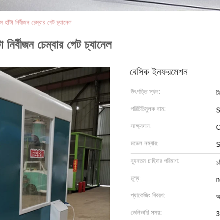
 হাঁটা নির্বীজন চেম্বার গেট চ্যানেল
া নির্বীজন চেম্বার গেট চ্যানেল
বেসিক ইনফরমেশন
উৎপত্তি স্থল:
চ
পরিচিতিমুলক নাম:
S
সাক্ষ্যদান:
C
মডেল নম্বার:
S
ন্যূনতম চাহিদার পরিমাণ:
১
মূল্য:
n
প্যাকেজিং বিবরণ:
আ
ডেলিভারি সময়:
3