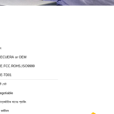
ীন
ECUERA or OEM
E.FCC.ROHS,ISO9999
E-TD01
টি সেট
egotiable
ন্তর্জাতিক মানের প্যাকিং
 কর্মদিবস