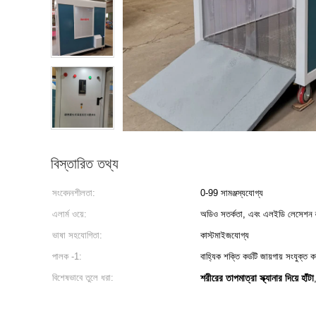
বিস্তারিত তথ্য
সংবেদনশীলতা:
0-99 সামঞ্জস্যযোগ্য
এলার্ম ওয়ে:
অডিও সতর্কতা, এবং এলইডি লেসেশন ল
ভাষা সহযোগিতা:
কাস্টমাইজযোগ্য
পালক -1:
বাহ্যিক শক্তি কর্ডটি জায়গায় সংযুক্ত 
বিশেষভাবে তুলে ধরা:
শরীরের তাপমাত্রা স্ক্যানার দিয়ে হাঁটা