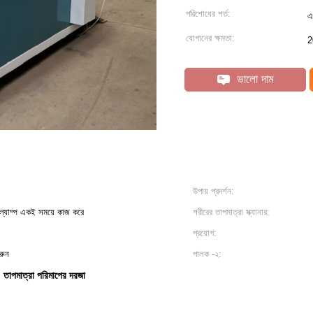
পরিশোধের শর্ত:
এ
যোগানের ক্ষমতা:
2
ভালো দাম
উপায় প্রদর্শন:
্যাম্প একই সময়ে কাজ করে
শরীরের তাপমাত্রা স্ক্যানার:
প্রয়োগ:
করুন
পালক -২:
তাপমাত্রা পরিমাপের দরজা
,