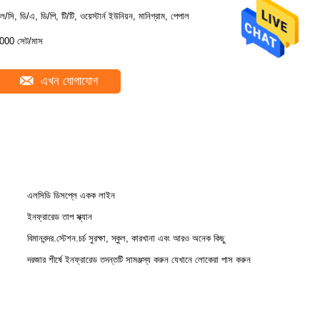
ল/সি, ডি/এ, ডি/পি, টি/টি, ওয়েস্টার্ন ইউনিয়ন, মানিগ্রাম, পেপাল
000 সেট/মাস
এখন যোগাযোগ
এলসিডি ডিসপ্লে একক লাইন
ইনফ্রারেড তাপ স্ক্যান
বিমানবন্দর.স্টেশন.চর্চ সুরক্ষা, স্কুল, কারখানা এবং আরও অনেক কিছু
দরজার শীর্ষে ইনফ্রারেড তদন্তটি সামঞ্জস্য করুন যেখানে লোকেরা পাস করুন