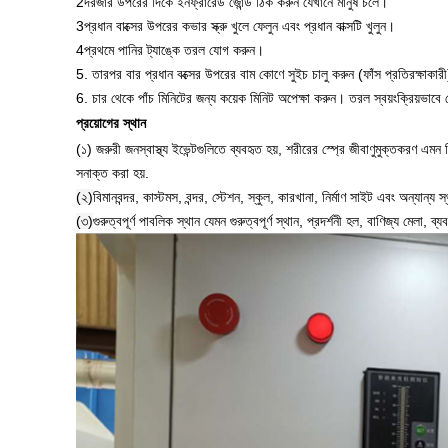
2দরজার উপরের দিকে ইনফ্রারেড জোন্ড ঠিক করুন যেখানে মানুষ চলে।
3প্রধান বাক্সের উপরের কভার স্ক্রু খুলে ফেলুন এবং প্রধান বাক্সটি খুলুন।
4প্রথমে পানির ট্যাঙ্কে তরল যোগ করুন।
5. তারপর বার প্রধান বক্সের উপরের বাম কোণে সুইচ চালু করুন (ফাঁস প্রতিরক্ষাকারী) এ
6. চার থেকে পাঁচ মিনিটের জন্য কয়েক মিনিট অপেক্ষা করুন। তরল স্বয়ংক্রিয়ভাবে স
প্রয়োগের স্থান
(১) জরুরী জনস্বাস্থ্য ইভেন্টগুলিতে ব্যবহৃত হয়, শরীরের স্প্রে জীবাণুমুক্তকরণ 
সনাক্ত করা হয়.
(২)
বিমানবন্দর, কাস্টমস, বন্দর, স্টেশন, স্কুল, কারখানা, নির্মাণ সাইট এবং অন্যান্য
(৩)
গুরুত্বপূর্ণ পাবলিক স্থান যেমন গুরুত্বপূর্ণ স্থান, প্রদর্শনী হল, বাণিজ্য মেলা, ব্