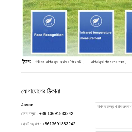
ট্যাগ:
শরীরের তাপমাত্রা স্ক্যানার দিয়ে হাঁটা
,
তাপমাত্রা পরিমাপের দরজা
,
যোগাযোগের ঠিকানা
Jason
ফোন নম্বর :
+86 13691883242
হোয়াটসঅ্যাপ :
+8613691883242